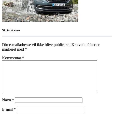
Skriv et svar
Din e-mailadresse vil ikke blive publiceret.
Krævede felter er
markeret med
*
Kommentar
*
Navn
*
E-mail
*