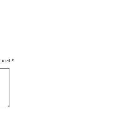
et med
*