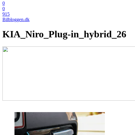
0
0
915
Bilbloggen.dk
KIA_Niro_Plug-in_hybrid_26