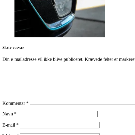
Skriv et svar
Din e-mailadresse vil ikke blive publiceret.
Krævede felter er marker
Kommentar
*
Navn
*
E-mail
*