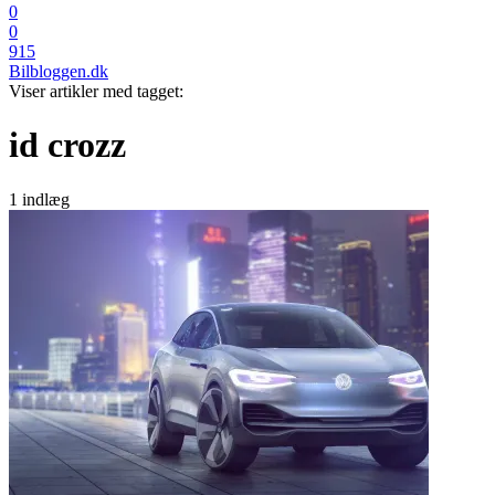
0
0
915
Bilbloggen.dk
Viser artikler med tagget:
id crozz
1 indlæg