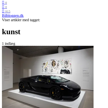
0
0
915
Bilbloggen.dk
Viser artikler med tagget:
kunst
1 indlæg