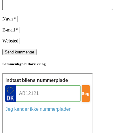
Navn
*
E-mail
*
Websted
Sammenlign bilforsikring