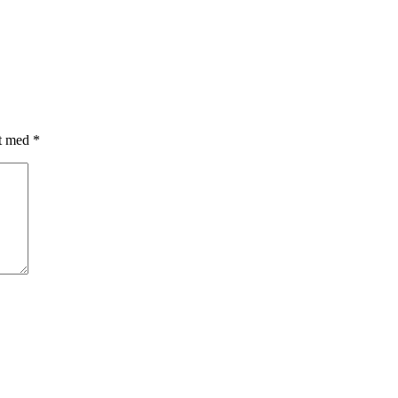
et med
*