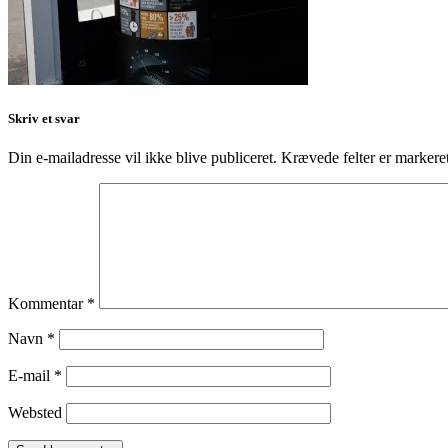
Skriv et svar
Din e-mailadresse vil ikke blive publiceret.
Krævede felter er marker
Kommentar
*
Navn
*
E-mail
*
Websted