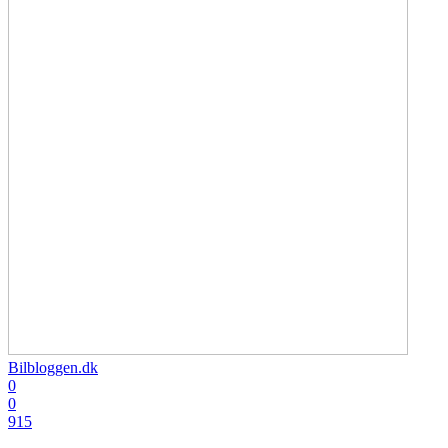
Bilbloggen.dk
0
0
915