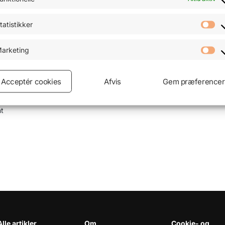
tatistikker
arketing
Acceptér cookies
Afvis
Gem præferencer
nt
Alle artikler
Om
Cookie- og