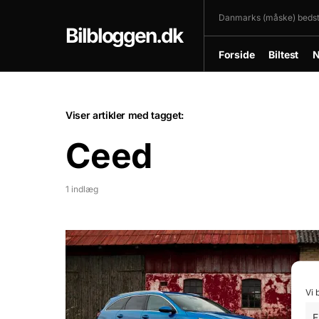
Danmarks (måske) bedste
Bilbloggen.dk
Forside
Biltest
N
Viser artikler med tagget:
Ceed
1 indlæg
Vi 
F