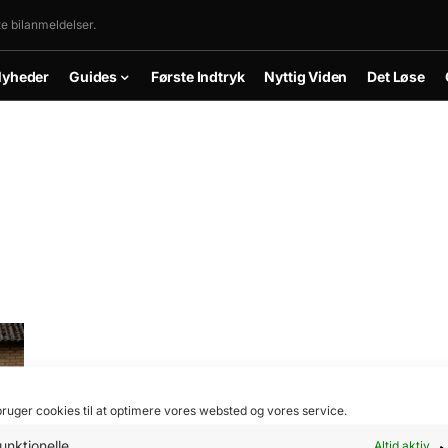
 bilanmeldelser.
yheder
Guides
Første Indtryk
Nyttig Viden
Det Løse
bruger cookies til at optimere vores websted og vores service.
unktionelle
Altid aktiv