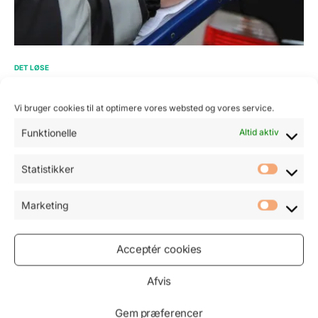
DET LØSE
Undersøgelse viser at fartgrænser gør
Vi bruger cookies til at optimere vores websted og vores service.
vejene farligere
Funktionelle
Altid aktiv
Det er den gængse opfattelse at fartbegrænsninger,
potentielle bøder og klip i kortet gør trafikken mere sikker.
Men…
Statistikker
AF
JOACHIM SKOVGAARD
12. DECEMBER 2016
Marketing
Sammenlign bilforsikring
Acceptér cookies
Afvis
Gem præferencer