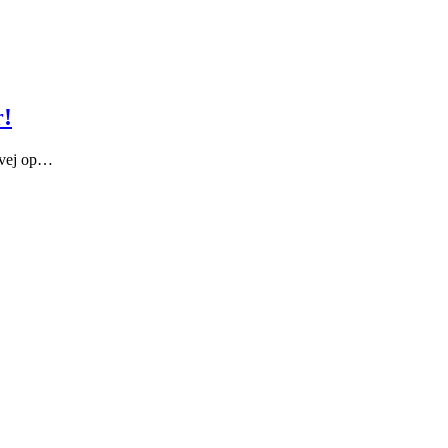
r!
å vej op…