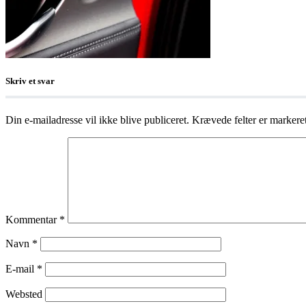
Skriv et svar
Din e-mailadresse vil ikke blive publiceret.
Krævede felter er marker
Kommentar
*
Navn
*
E-mail
*
Websted