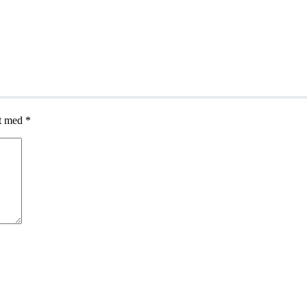
et med
*