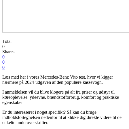
Total
0
Shares
0
0
0
Læs med her i vores Mercedes-Benz Vito test, hvor vi kigger
nærmere på 2024-udgaven af den populære kassevogn.
I anmeldelsen vil du blive klogere på alt fra priser og udstyr til
køreoplevelse, ydeevne, brændstofforbrug, komfort og praktiske
egenskaber.
Er du interesseret i noget specifikt? Så kan du bruge
indholdsfortegnelsen nedenfor til at klikke dig direkte videre til de
enkelte underoverskrifter.