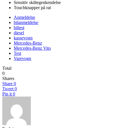
Sensitiv skiltegenkendelse
Touchknapper på rat
Anmeldelse
bilanmeldelse
biltest
diesel
kassevogn
Mercedes-Benz
Mercedes-Benz Vito
Test
Varevogn
Total
0
Shares
Share
0
Tweet
0
Pin it
0