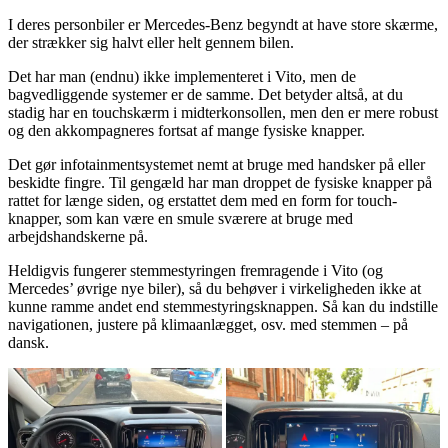
I deres personbiler er Mercedes-Benz begyndt at have store skærme,
der strækker sig halvt eller helt gennem bilen.
Det har man (endnu) ikke implementeret i Vito, men de
bagvedliggende systemer er de samme. Det betyder altså, at du
stadig har en touchskærm i midterkonsollen, men den er mere robust
og den akkompagneres fortsat af mange fysiske knapper.
Det gør infotainmentsystemet nemt at bruge med handsker på eller
beskidte fingre. Til gengæld har man droppet de fysiske knapper på
rattet for længe siden, og erstattet dem med en form for touch-
knapper, som kan være en smule sværere at bruge med
arbejdshandskerne på.
Heldigvis fungerer stemmestyringen fremragende i Vito (og
Mercedes’ øvrige nye biler), så du behøver i virkeligheden ikke at
kunne ramme andet end stemmestyringsknappen. Så kan du indstille
navigationen, justere på klimaanlægget, osv. med stemmen – på
dansk.