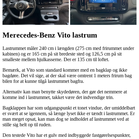
Merecedes-Benz Vito lastrum
Lastrummet måler 240 cm i længden (275 cm med frirummet under
kabinen) og er 165 cm på sit bredeste sted og 126,5 cm på sit
smalleste mellem hjulkasserne. Der er 135 cm til loftet.
Bemærk, at Vito som standard kommer med en bagklap og ikke
bagdøre. Det vil sige, at der skal være omtrent 1 meters frirum bag
bilen for at kunne tilgå lastrummet bagfra.
Alternativ kan man benytte skydedøren, der gør det nemmere at
komme ind i lastrummet, takket være det indvendige trin.
Bagklappen har som udgangspunkt et tonet vindue, der umiddelbart
er svært at se igennem, så længe lyset ikke er tændt i lastrummet. Er
man meget opsat, kan man dog se indholdet af lastrummet ved at
stille sig helt op til ruden.
Den testede Vito har et gulv med indbyggede fastgørelsespunkter,