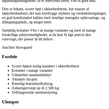
tilpasningsmuligheder, så er Mercedes-Benz Vito et godt bud.
Den er letkørt, scorer højt i sikkerhedstests, har masser af
sikkerhedsudstyr, der kan forebygge ulykker og værkstedsregninger,
en god komfortabel kabine med rimelige mængder opbevarings- og
aflægningsplads, og meget mere.
Samtidig kommer Vito i så mange varianter og med så mange
forskellige udstyrsmuligheder, at du kan få lige præcis den
varevogn, der passer til dit behov.
Joachim Skovgaard
Fordele
Scorer højest mulig karakter i sikkerhedstest
Kommer i mange varianter
Udmærket standardudstyr
Attraktiv fra-pris
Rimeligt brændstofforbrug
Anhængervægt op til 2.500 kg
Velfungerende stemmestyring
Ulemper