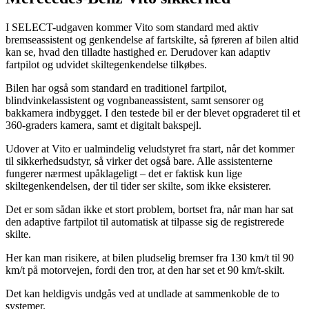
I SELECT-udgaven kommer Vito som standard med aktiv
bremseassistent og genkendelse af fartskilte, så føreren af bilen altid
kan se, hvad den tilladte hastighed er. Derudover kan adaptiv
fartpilot og udvidet skiltegenkendelse tilkøbes.
Bilen har også som standard en traditionel fartpilot,
blindvinkelassistent og vognbaneassistent, samt sensorer og
bakkamera indbygget. I den testede bil er der blevet opgraderet til et
360-graders kamera, samt et digitalt bakspejl.
Udover at Vito er ualmindelig veludstyret fra start, når det kommer
til sikkerhedsudstyr, så virker det også bare. Alle assistenterne
fungerer nærmest upåklageligt – det er faktisk kun lige
skiltegenkendelsen, der til tider ser skilte, som ikke eksisterer.
Det er som sådan ikke et stort problem, bortset fra, når man har sat
den adaptive fartpilot til automatisk at tilpasse sig de registrerede
skilte.
Her kan man risikere, at bilen pludselig bremser fra 130 km/t til 90
km/t på motorvejen, fordi den tror, at den har set et 90 km/t-skilt.
Det kan heldigvis undgås ved at undlade at sammenkoble de to
systemer.