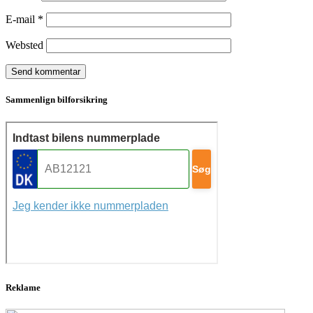
E-mail
*
Websted
Sammenlign bilforsikring
Reklame