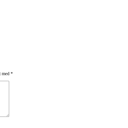
et med
*