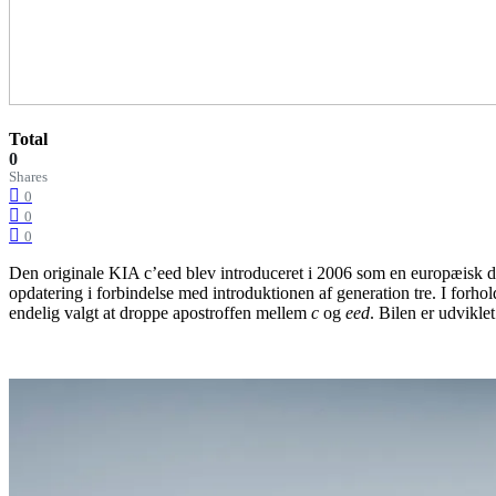
Total
0
Shares
0
0
0
Den originale KIA c’eed blev introduceret i 2006 som en europæisk desi
opdatering i forbindelse med introduktionen af generation tre. I forho
endelig valgt at droppe apostroffen mellem
c
og
eed
. Bilen er udvikle