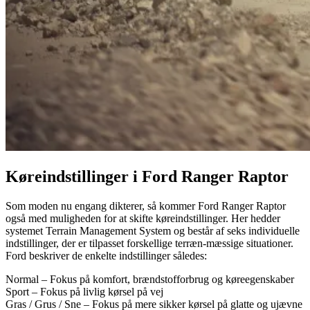
Køreindstillinger i Ford Ranger Raptor
Som moden nu engang dikterer, så kommer Ford Ranger Raptor
også med muligheden for at skifte køreindstillinger. Her hedder
systemet Terrain Management System og består af seks individuelle
indstillinger, der er tilpasset forskellige terræn-mæssige situationer.
Ford beskriver de enkelte indstillinger således:
Normal – Fokus på komfort, brændstofforbrug og køreegenskaber
Sport – Fokus på livlig kørsel på vej
Gras / Grus / Sne – Fokus på mere sikker kørsel på glatte og ujævne