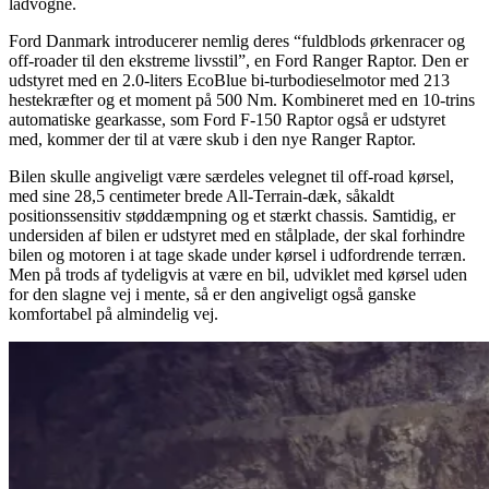
ladvogne.
Ford Danmark introducerer nemlig deres “fuldblods ørkenracer og
off-roader til den ekstreme livsstil”, en Ford Ranger Raptor. Den er
udstyret med en 2.0-liters EcoBlue bi-turbodieselmotor med 213
hestekræfter og et moment på 500 Nm. Kombineret med en 10-trins
automatiske gearkasse, som Ford F-150 Raptor også er udstyret
med, kommer der til at være skub i den nye Ranger Raptor.
Bilen skulle angiveligt være særdeles velegnet til off-road kørsel,
med sine 28,5 centimeter brede All-Terrain-dæk, såkaldt
positionssensitiv støddæmpning og et stærkt chassis. Samtidig, er
undersiden af bilen er udstyret med en stålplade, der skal forhindre
bilen og motoren i at tage skade under kørsel i udfordrende terræn.
Men på trods af tydeligvis at være en bil, udviklet med kørsel uden
for den slagne vej i mente, så er den angiveligt også ganske
komfortabel på almindelig vej.