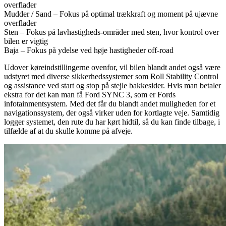
overflader
Mudder / Sand – Fokus på optimal trækkraft og moment på ujævne
overflader
Sten – Fokus på lavhastigheds-områder med sten, hvor kontrol over
bilen er vigtig
Baja – Fokus på ydelse ved høje hastigheder off-road
Udover køreindstillingerne ovenfor, vil bilen blandt andet også være
udstyret med diverse sikkerhedssystemer som Roll Stability Control
og assistance ved start og stop på stejle bakkesider. Hvis man betaler
ekstra for det kan man få Ford SYNC 3, som er Fords
infotainmentsystem. Med det får du blandt andet muligheden for et
navigationssystem, der også virker uden for kortlagte veje. Samtidig
logger systemet, den rute du har kørt hidtil, så du kan finde tilbage, i
tilfælde af at du skulle komme på afveje.