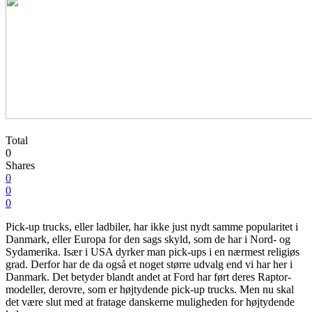
Total
0
Shares
0
0
0
Pick-up trucks, eller ladbiler, har ikke just nydt samme popularitet i
Danmark, eller Europa for den sags skyld, som de har i Nord- og
Sydamerika. Især i USA dyrker man pick-ups i en nærmest religiøs
grad. Derfor har de da også et noget større udvalg end vi har her i
Danmark. Det betyder blandt andet at Ford har ført deres Raptor-
modeller, derovre, som er højtydende pick-up trucks. Men nu skal
det være slut med at fratage danskerne muligheden for højtydende