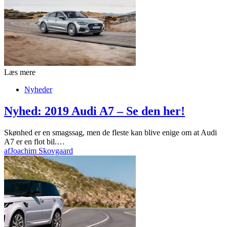
Læs mere
Nyheder
Nyhed: 2019 Audi A7 – Se den her!
Skønhed er en smagssag, men de fleste kan blive enige om at Audi
A7 er en flot bil.…
af
Joachim Skovgaard