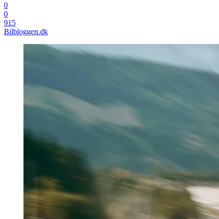
0
0
915
Bilbloggen.dk