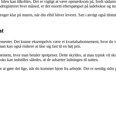
ilen kan tilkobles. Det er vigtigt at være opmærksom på, fordi sådanne b
dregistreret hver måned, er der enorm efterspørgsel på ladebokse og ins
er klar på muren, når din elbil bliver leveret. Sæt i øvrigt også tilstræk
nt
ementer. Det kunne eksempelvis være et kvartalsabonnement, hvor du ved 
n kan også risikere at låse sig fast til en høj pris.
ment, hvor man betaler spotpriser. Dette skyldes, at man typisk vil sku
boks kan indstilles således, at de udsætter ladningen til natten.
mfor at gøre det lige, når du kommer hjem fra arbejde. Det er nemlig sidst