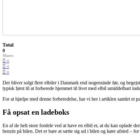
Total
0
Shares
0
0
0
Der bliver solgt flere elbiler i Danmark end nogensinde før, og begejstr
typisk først til at forberede hjemmet til livet med elbil umiddelbart ind
For at hjælpe med denne forberedelse, har vi her i artiklen samlet et pa
Få opsat en ladeboks
En af de helt store fordele ved at have en elbil er, at du kan oplade
benzin på bilen. Det er bare at sætte sig ud i bilen og køre afsted – for