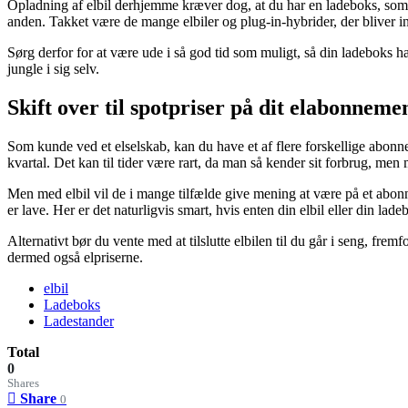
Opladning af elbil derhjemme kræver dog, at du har en ladeboks, som b
anden. Takket være de mange elbiler og plug-in-hybrider, der bliver in
Sørg derfor for at være ude i så god tid som muligt, så din ladeboks hæng
jungle i sig selv.
Skift over til spotpriser på dit elabonneme
Som kunde ved et elselskab, kan du have et af flere forskellige abonn
kvartal. Det kan til tider være rart, da man så kender sit forbrug, men ma
Men med elbil vil de i mange tilfælde give mening at være på et abonne
er lave. Her er det naturligvis smart, hvis enten din elbil eller din lade
Alternativt bør du vente med at tilslutte elbilen til du går i seng, fre
dermed også elpriserne.
elbil
Ladeboks
Ladestander
Total
0
Shares
Share
0