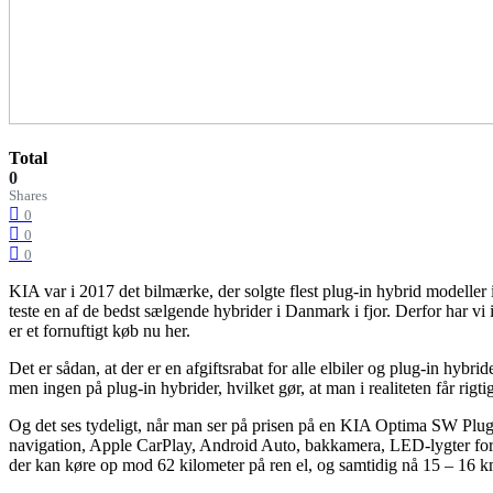
Total
0
Shares
0
0
0
KIA var i 2017 det bilmærke, der solgte flest plug-in hybrid modeller
teste en af de bedst sælgende hybrider i Danmark i fjor. Derfor har v
er et fornuftigt køb nu her.
Det er sådan, at der er en afgiftsrabat for alle elbiler og plug-in hybride
men ingen på plug-in hybrider, hvilket gør, at man i realiteten får ri
Og det ses tydeligt, når man ser på prisen på en KIA Optima SW Plug
navigation, Apple CarPlay, Android Auto, bakkamera, LED-lygter for og
der kan køre op mod 62 kilometer på ren el, og samtidig nå 15 – 16 