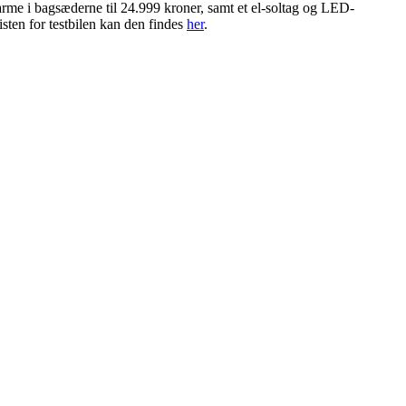
varme i bagsæderne til 24.999 kroner, samt et el-soltag og LED-
isten for testbilen kan den findes
her
.