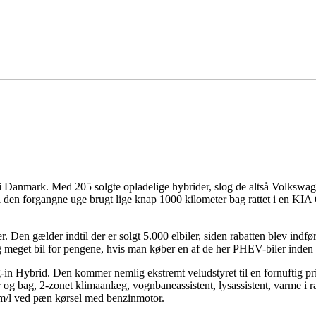
 i Danmark. Med 205 solgte opladelige hybrider, slog de altså Volkswag
i i den forgangne uge brugt lige knap 1000 kilometer bag rattet i en KI
r. Den gælder indtil der er solgt 5.000 elbiler, siden rabatten blev indført
gtig meget bil for pengene, hvis man køber en af de her PHEV-biler inden 
-in Hybrid. Den kommer nemlig ekstremt veludstyret til en fornuftig p
 bag, 2-zonet klimaanlæg, vognbaneassistent, lysassistent, varme i rat
km/l ved pæn kørsel med benzinmotor.