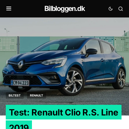
Bilbloggen.dk
BILTEST
RENAULT
Test: Renault Clio R.S. Line
2019