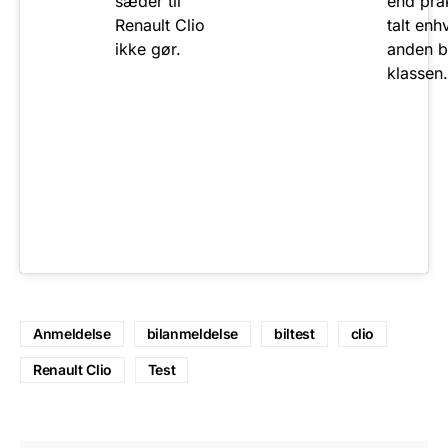
sæder til
end pra
Renault Clio
talt enh
ikke gør.
anden bi
klassen.
Anmeldelse
bilanmeldelse
biltest
clio
Renault Clio
Test