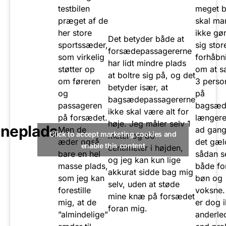
testbilen
meget b
præget af de
skal ma
her store
ikke gø
Det betyder både at
sportssæder,
sig stor
forsædepassagererne
som virkelig
forhåbn
har lidt mindre plads
støtter op
om at s
at boltre sig på, og det
om føreren
3 perso
betyder især, at
og
på
bagsædepassagererne
passageren
bagsæde
ikke skal være alt for
på forsædet.
længere
høje. Jeg måler selv 1
ineplads
Men de
ad gang
Click to accept marketing cookies and
meter og 80
æder også
det gæl
enable this content
centimeter i højden,
bare en hel
sådan s
og jeg kan kun lige
masse plads,
både fo
akkurat sidde bag mig
som jeg kan
bøn og
selv, uden at støde
forestille
voksne.
mine knæ på forsædet
mig, at de
er dog 
foran mig.
”almindelige”
anderle