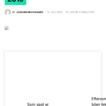
AF
JOACHIM SKOVGAARD
12. JULI 2020
LÆS PÅ 11 MINUTTER
Efterso
Som sagt er
bilen ik