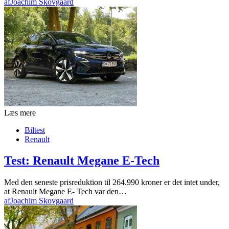
af
Joachim Skovgaard
Læs mere
Biltest
Renault
Test: Renault Megane E-Tech
Med den seneste prisreduktion til 264.990 kroner er det intet under,
at Renault Megane E- Tech var den…
af
Joachim Skovgaard