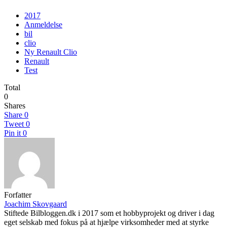
2017
Anmeldelse
bil
clio
Ny Renault Clio
Renault
Test
Total
0
Shares
Share
0
Tweet
0
Pin it
0
Forfatter
Joachim Skovgaard
Stiftede Bilbloggen.dk i 2017 som et hobbyprojekt og driver i dag
eget selskab med fokus på at hjælpe virksomheder med at styrke