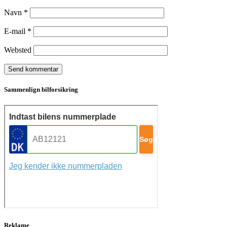
Navn
*
E-mail
*
Websted
Sammenlign bilforsikring
Reklame