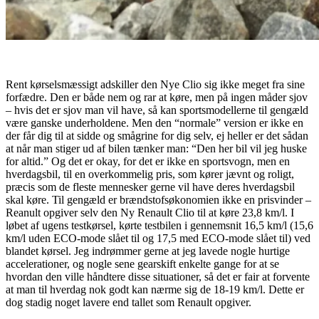
Rent kørselsmæssigt adskiller den Nye Clio sig ikke meget fra sine
forfædre. Den er både nem og rar at køre, men på ingen måder sjov
– hvis det er sjov man vil have, så kan sportsmodellerne til gengæld
være ganske underholdene. Men den “normale” version er ikke en
der får dig til at sidde og smågrine for dig selv, ej heller er det sådan
at når man stiger ud af bilen tænker man: “Den her bil vil jeg huske
for altid.” Og det er okay, for det er ikke en sportsvogn, men en
hverdagsbil, til en overkommelig pris, som kører jævnt og roligt,
præcis som de fleste mennesker gerne vil have deres hverdagsbil
skal køre. Til gengæld er brændstofsøkonomien ikke en prisvinder –
Reanult opgiver selv den Ny Renault Clio til at køre 23,8 km/l. I
løbet af ugens testkørsel, kørte testbilen i gennemsnit 16,5 km/l (15,6
km/l uden ECO-mode slået til og 17,5 med ECO-mode slået til) ved
blandet kørsel. Jeg indrømmer gerne at jeg lavede nogle hurtige
accelerationer, og nogle sene gearskift enkelte gange for at se
hvordan den ville håndtere disse situationer, så det er fair at forvente
at man til hverdag nok godt kan nærme sig de 18-19 km/l. Dette er
dog stadig noget lavere end tallet som Renault opgiver.