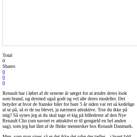
Total
0
Shares
0
0
0
Renault har i løbet af de seneste år sørget for at ændre deres look
som brand, og dermed også godt og vel alle deres modeller. Det
betyder at hvor de franske biler for bare 5 år siden var ret så kedelige
at se på, så er de nu blevet, ja nærmest attraktive. Tror du ikke på
mig? Så synes jeg at du skal tage et kig på billederne af den Nye
Renault Clio (om navnet er attraktivt er til gengæld en hel anden
sag), som jeg har lånt af de flinke mennesker hos Renault Danmark.
Men, som man siger, så er det ikke det ydre der tæller – i hvert fald