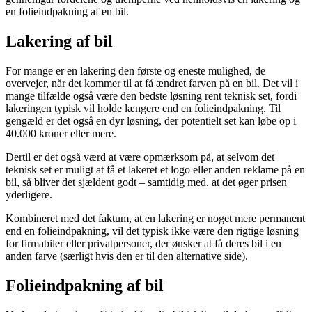
en folieindpakning af en bil.
Lakering af bil
For mange er en lakering den første og eneste mulighed, de
overvejer, når det kommer til at få ændret farven på en bil. Det vil i
mange tilfælde også være den bedste løsning rent teknisk set, fordi
lakeringen typisk vil holde længere end en folieindpakning. Til
gengæld er det også en dyr løsning, der potentielt set kan løbe op i
40.000 kroner eller mere.
Dertil er det også værd at være opmærksom på, at selvom det
teknisk set er muligt at få et lakeret et logo eller anden reklame på en
bil, så bliver det sjældent godt – samtidig med, at det øger prisen
yderligere.
Kombineret med det faktum, at en lakering er noget mere permanent
end en folieindpakning, vil det typisk ikke være den rigtige løsning
for firmabiler eller privatpersoner, der ønsker at få deres bil i en
anden farve (særligt hvis den er til den alternative side).
Folieindpakning af bil