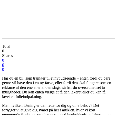
Total
0
Shares
0
0
0
Har du en bil, som trænger til et nyt udseende – enten fordi du bare
gerne vil have den i en ny farve, eller fordi den skal fungere som en
reklame af den ene eller anden slags, så har du overordnet set to
muligheder. Du kan enten vælge at få den lakeret eller du kan få
lavet en folieindpakning.
Men hvilken løsning er den rette for dig og dine behov? Det
forsøger vi at give dig svaret på her i artiklen, hvor vi kort
gennemgår fordelene og ulemperne ved henholdsvis en lakering og