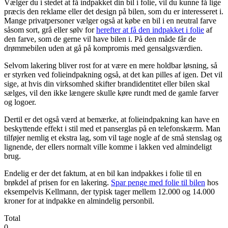
Vælger du i stedet at få indpakket din bil i folie, vil du kunne få lige
præcis den reklame eller det design på bilen, som du er interesseret i.
Mange privatpersoner vælger også at købe en bil i en neutral farve
såsom sort, grå eller sølv for
herefter at få den indpakket i folie
af
den farve, som de gerne vil have bilen i. På den måde får de
drømmebilen uden at gå på kompromis med gensalgsværdien.
Selvom lakering bliver rost for at være en mere holdbar løsning, så
er styrken ved folieindpakning også, at det kan pilles af igen. Det vil
sige, at hvis din virksomhed skifter brandidentitet eller bilen skal
sælges, vil den ikke længere skulle køre rundt med de gamle farver
og logoer.
Dertil er det også værd at bemærke, at folieindpakning kan have en
beskyttende effekt i stil med et panserglas på en telefonskærm. Man
tilføjer nemlig et ekstra lag, som vil tage nogle af de små stenslag og
lignende, der ellers normalt ville komme i lakken ved almindeligt
brug.
Endelig er der det faktum, at en bil kan indpakkes i folie til en
brøkdel af prisen for en lakering.
Spar penge med folie til bilen
hos
eksempelvis Kellmann, der typisk tager mellem 12.000 og 14.000
kroner for at indpakke en almindelig personbil.
Total
0