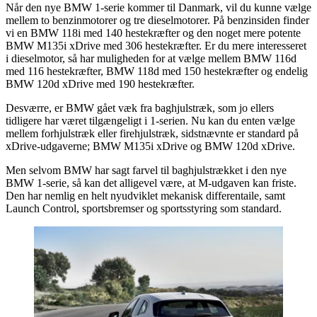
Når den nye BMW 1-serie kommer til Danmark, vil du kunne vælge
mellem to benzinmotorer og tre dieselmotorer. På benzinsiden finder
vi en BMW 118i med 140 hestekræfter og den noget mere potente
BMW M135i xDrive med 306 hestekræfter. Er du mere interesseret
i dieselmotor, så har muligheden for at vælge mellem BMW 116d
med 116 hestekræfter, BMW 118d med 150 hestekræfter og endelig
BMW 120d xDrive med 190 hestekræfter.
Desværre, er BMW gået væk fra baghjulstræk, som jo ellers
tidligere har været tilgængeligt i 1-serien. Nu kan du enten vælge
mellem forhjulstræk eller firehjulstræk, sidstnævnte er standard på
xDrive-udgaverne; BMW M135i xDrive og BMW 120d xDrive.
Men selvom BMW har sagt farvel til baghjulstrækket i den nye
BMW 1-serie, så kan det alligevel være, at M-udgaven kan friste.
Den har nemlig en helt nyudviklet mekanisk differentaile, samt
Launch Control, sportsbremser og sportsstyring som standard.