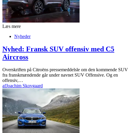
Læs mere
Nyheder
Nyhed: Fransk SUV offensiv med C5
Aircross
Overskriften på Citroëns pressemeddelsle om den kommende SUV
fra franskmændende går under navnet SUV Offensive. Og en
offensiv,…
af
Joachim Skovgaard