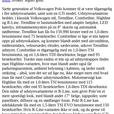
Ibiza
, hvilket tegner godt.
Sjette generation af Volkswagen Polo kommer til at være tilgængelig
i fire udstyrsvarianter, samt som en GTi model. Udstyrsvarianterne
hedder, i klassisk Volkswagen stil, Trendline, Comfortline, Highline
og R-Line. Trendline er basismodellen med adaptiv fartpilot, LED
kørelys, infotainmentsystem på en 8″ skærm og automatisk
nødbremse. Trendline kan fås fra 159.990 kroner med en 1,0-liters
benzinmotor med 75 hestekræfter. Comfortline er lige et trin højere
oppe på udstyrsskalaen, og kommer blandt andet med aircondition,
midterarmlæn, veloursæder, elruder, sædevarme, udover Trendline
udstyret. Comfortline er tilgængelig med en 1,0-liters TSI
benzinmotor, og en 1,6-liters TDI dieselmotor, begge med 95
hestekræfter. Træder man endnu et trin op ad udstyrstrappen finder
man Highline-varianten, hvor man blandt andet også får
parkeringsassistent, ambient belysning i kabinen, og læder rundt
omkring – altså, som det ser ud lige nu, ikke meget mere end hvad
man får med Comfortline udstyrsmodellen. Motormæssigt kan
Highline fås med en 1,0-liters TSI benzinmotor med 115
hestekræfter, eller end 95 hestekræfters 1,6-liters TDI dieselmotor.
Den sidste af udstyrsvarianterne er R-Line, som giver Polo’en et
mere sportsligt look, med blandt andet 17″ fælge, tagspoiler, sorte
panellister, diffusor og en stødfanger foran. Polo R-Line kan
udelukkende fås med en 1,5-liters TSI EVO benzinmotor med 150
hestekræfter. Hvis R-Line-varianten ikke er nok, og du gerne vil