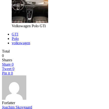
Volkswagen Polo GTi
GTI
Polo
volkswagen
Total
0
Shares
Share
0
Tweet
0
Pin it
0
Forfatter
Joachim Skovgaard