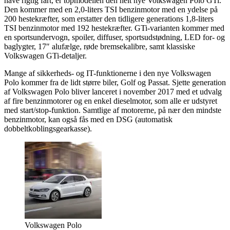
have rigtig fart, er topmodellen den helt nye Volkswagen Polo GTi.
Den kommer med en 2,0-liters TSI benzinmotor med en ydelse på
200 hestekræfter, som erstatter den tidligere generations 1,8-liters
TSI benzinmotor med 192 hestekræfter. GTi-varianten kommer med
en sportsundervogn, spoiler, diffuser, sportsudstødning, LED for- og
baglygter, 17″ alufælge, røde bremsekalibre, samt klassiske
Volkswagen GTi-detaljer.
Mange af sikkerheds- og IT-funktionerne i den nye Volkswagen
Polo kommer fra de lidt større biler, Golf og Passat. Sjette generation
af Volkswagen Polo bliver lanceret i november 2017 med et udvalg
af fire benzinmotorer og en enkel dieselmotor, som alle er udstyret
med start/stop-funktion. Samtlige af motorerne, på nær den mindste
benzinmotor, kan også fås med en DSG (automatisk
dobbeltkoblingsgearkasse).
Volkswagen Polo