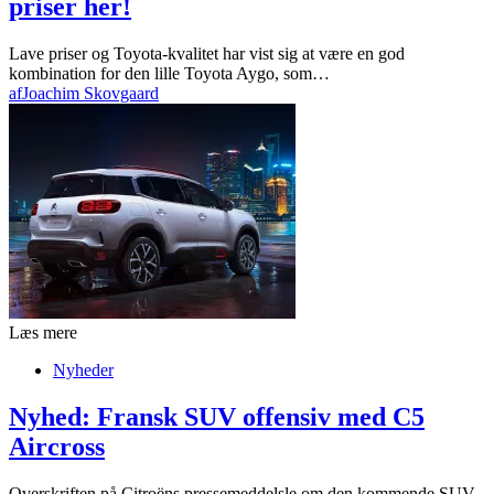
priser her!
Lave priser og Toyota-kvalitet har vist sig at være en god
kombination for den lille Toyota Aygo, som…
af
Joachim Skovgaard
Læs mere
Nyheder
Nyhed: Fransk SUV offensiv med C5
Aircross
Overskriften på Citroëns pressemeddelsle om den kommende SUV