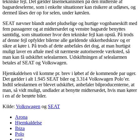
tekniske fejl. Det gælder låsemekanismen på den midterste af
bagsædeselerne, som i enkelte situationer kan risikere at udløses, og
dermed låses der op for selen, under kørslen.
SEAT nævner blandt andet pludselige og hurtige vognbaneskift med
fem passagerer og at midtersædet og venstre bagsæde benyttes
samtidig, som situationer hvor den tekniske fejl kan opstå. På trods
af denne fejl opfylder bilerne alle gældende sikkerhedskrav og er
sikre at køre i. På trods af dette anbefales det dog, at man hurtigst
muligt laver en aftale med sit nærmeste autoriserede værksted, så
man kan få udskiftet selealarmen. Udskiftningen af selealarmen
betales af SEAT og Volkswagen.
Hjemkaldelsen vil komme pr. brev i løbet af de kommende par uger.
Det gælder i alt 1.945 SEAT biler og 3.314 Volkswagen Polo’er.
Indtil selealarmen er blevet udskiftet, anbefaler bilproducenterne, at
man, så vidt muligt, undlader at benytte midtersædet, hvis man kører
i en af de berørte biler.
Kilde:
Volkswagen
og
SEAT
Arona
Hjemkaldelse
Ibiza
Polo
seat