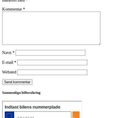
markeret med
*
Kommentar
*
Navn
*
E-mail
*
Websted
Sammenlign bilforsikring