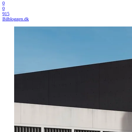
0
0
915
Bilbloggen.dk