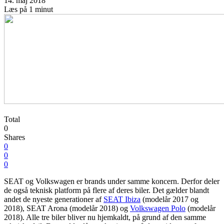
14. maj 2018
Læs på 1 minut
Total
0
Shares
0
0
0
SEAT og Volkswagen er brands under samme koncern. Derfor deler
de også teknisk platform på flere af deres biler. Det gælder blandt
andet de nyeste generationer af
SEAT Ibiza
(modelår 2017 og
2018), SEAT Arona (modelår 2018) og
Volkswagen Polo
(modelår
2018). Alle tre biler bliver nu hjemkaldt, på grund af den samme