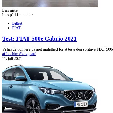
Læs mere
Læs på 11 minutter
Biltest
FIAT
Test: FIAT 500e Cabrio 2021
Vi havde tidligere på året mulighed for at teste den spritnye FIAT 5
af
Joachim Skovgaard
11. juli 2021